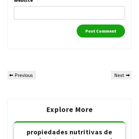
Website
Post
Previous
Next
Previous
Next
navigation
Post
Post
Explore More
propiedades nutritivas de