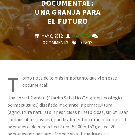
DOCUMENTAL:
UNA GRANJA PARA
EL FUTURO
MAY 8, 2012
MARCOS
0 COMMENTS
0 TAGS
T
omo nota de lo más importante que ví en este
documental:
Una Forest Garden (“Jardín Selvático” o granja ecológica
permacultural) diseñada mediante la permacultura
(agricultura natural sin pesticidas ni herbicidas, sin utilizar
combustibles fósiles), puede alimentar como máximo a 10
personas cada media hectárea (5.000 mts2), o sea, 20
personas por hectárea (donde vivo, 1 cuadra es = 1