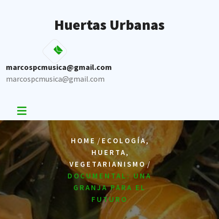
Skip
to
Huertas Urbanas
content
marcospcmusica@gmail.com
marcospcmusica@gmail.com
/
,
HOME
ECOLOGÍA
,
HUERTA
/
VEGETARIANISMO
DOCUMENTAL: UNA
GRANJA PARA EL
FUTURO