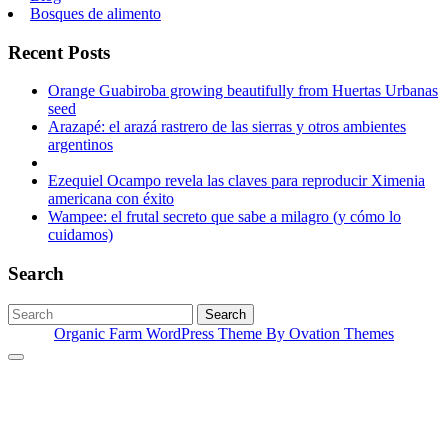
Bosques de alimento
Recent Posts
Orange Guabiroba growing beautifully from Huertas Urbanas
seed
Arazapé: el arazá rastrero de las sierras y otros ambientes
argentinos
Ezequiel Ocampo revela las claves para reproducir Ximenia
americana con éxito
Wampee: el frutal secreto que sabe a milagro (y cómo lo
cuidamos)
Search
Search
Organic Farm WordPress Theme
By Ovation Themes