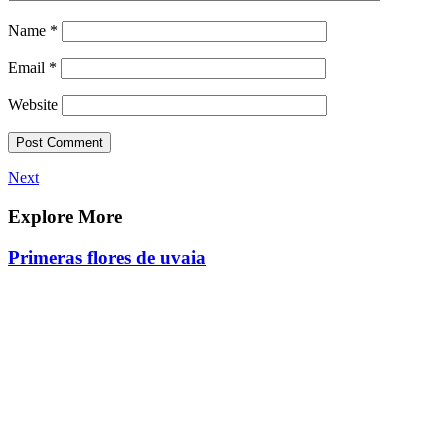
Name
*
Email
*
Website
Post
Next
Next
Post
navigation
Explore More
Primeras flores de uvaia