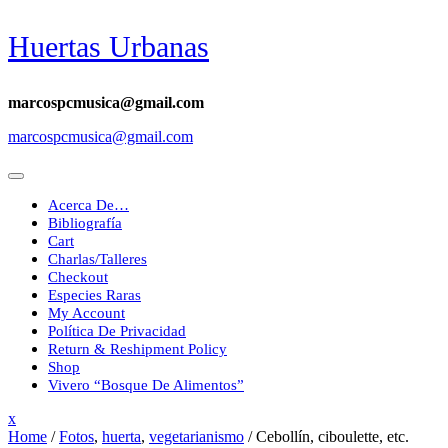
Skip
Huertas Urbanas
to
content
marcospcmusica@gmail.com
marcospcmusica@gmail.com
Acerca De…
Bibliografía
Cart
Charlas/Talleres
Checkout
Especies Raras
My Account
Política De Privacidad
Return & Reshipment Policy
Shop
Vivero “Bosque De Alimentos”
Close
x
Menu
Home
/
Fotos
,
huerta
,
vegetarianismo
/
Cebollín, ciboulette, etc.