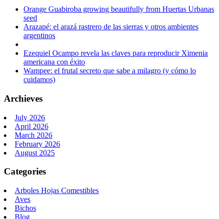
Orange Guabiroba growing beautifully from Huertas Urbanas
seed
Arazapé: el arazá rastrero de las sierras y otros ambientes
argentinos
Ezequiel Ocampo revela las claves para reproducir Ximenia
americana con éxito
Wampee: el frutal secreto que sabe a milagro (y cómo lo
cuidamos)
Archieves
July 2026
April 2026
March 2026
February 2026
August 2025
Categories
Arboles Hojas Comestibles
Aves
Bichos
Blog