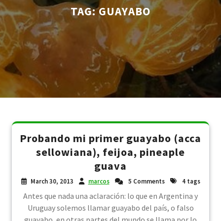
TAG:
GUAYABO
Probando mi primer guayabo (acca
sellowiana), feijoa, pineaple
guava
March 30, 2013
marcos
5 Comments
4 tags
Antes que nada una aclaración: lo que en Argentina y
Uruguay solemos llamar guayabo del país, o falso
guayabo, en otras partes del mundo se llama por lo