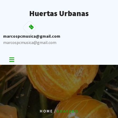
Skip
to
Huertas Urbanas
content
marcospcmusica@gmail.com
marcospcmusica@gmail.com
/
HOME
GUAYABO