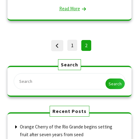
Read More
Posts
Page
Page
1
2
pagination
Search
Search
Recent Posts
Orange Cherry of the Rio Grande begins setting
fruit after seven years from seed