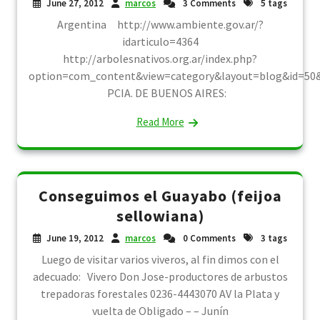
June 27, 2012
marcos
3 Comments
5 tags
Argentina http://www.ambiente.gov.ar/?
idarticulo=4364
http://arbolesnativos.org.ar/index.php?
option=com_content&view=category&layout=blog&id=50
PCIA. DE BUENOS AIRES:
Read More
Conseguimos el Guayabo (feijoa
sellowiana)
June 19, 2012
marcos
0 Comments
3 tags
Luego de visitar varios viveros, al fin dimos con el
adecuado: Vivero Don Jose-productores de arbustos
trepadoras forestales 0236-4443070 AV la Plata y
vuelta de Obligado – – Junín