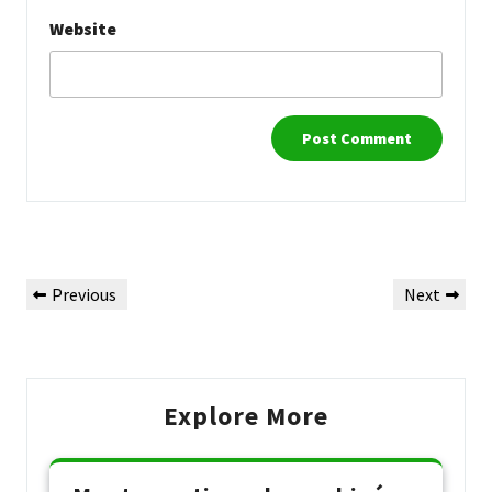
Website
Post
Previous
Next
Previous
Next
navigation
Post
Post
Explore More