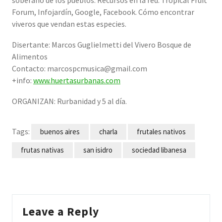
soberano de los pueblos. Recursos en la red: Tropical Fruit
Forum, Infojardín, Google, Facebook. Cómo encontrar
viveros que vendan estas especies.
Disertante: Marcos Guglielmetti del Vivero Bosque de
Alimentos
Contacto: marcospcmusica@gmail.com
+info:
www.huertasurbanas.com
ORGANIZAN: Rurbanidad y 5 al día.
Tags:
buenos aires
charla
frutales nativos
frutas nativas
san isidro
sociedad libanesa
Leave a Reply