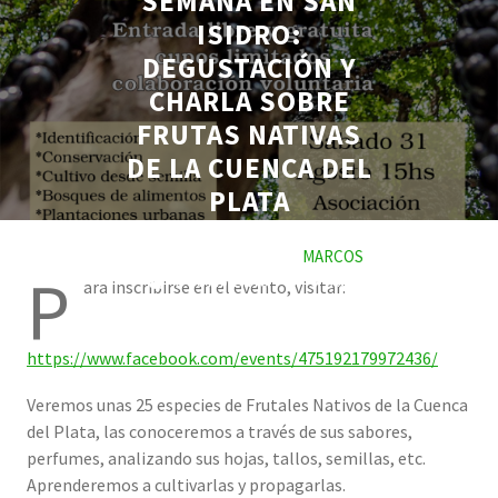
SEMANA EN SAN
ISIDRO:
DEGUSTACIÓN Y
CHARLA SOBRE
FRUTAS NATIVAS
DE LA CUENCA DEL
PLATA
AUGUST 27, 2019
MARCOS
P
0 COMMENTS
6 TAGS
ara inscribirse en el evento, visitar:
https://www.facebook.com/events/475192179972436/
Veremos unas 25 especies de Frutales Nativos de la Cuenca
del Plata, las conoceremos a través de sus sabores,
perfumes, analizando sus hojas, tallos, semillas, etc.
Aprenderemos a cultivarlas y propagarlas.