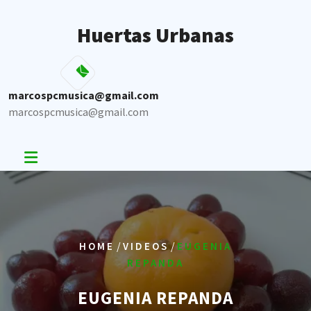
Skip
to
Huertas Urbanas
content
marcospcmusica@gmail.com
marcospcmusica@gmail.com
/
/
HOME
VIDEOS
EUGENIA
REPANDA
EUGENIA REPANDA