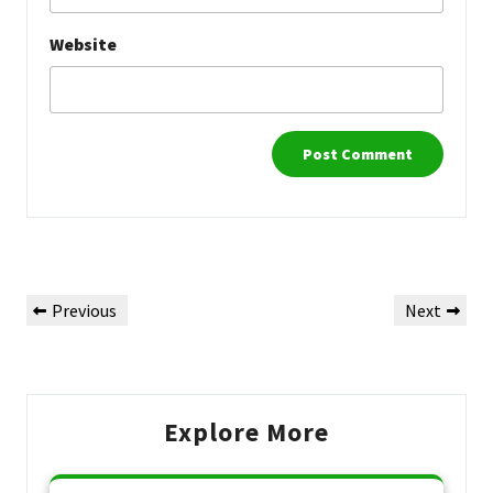
Website
Post
Previous
Next
Previous
Next
navigation
Post
Post
Explore More