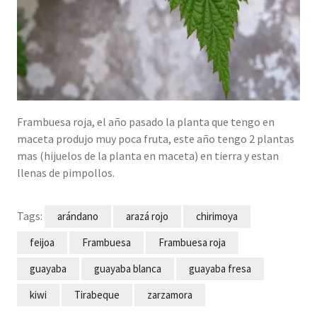
Frambuesa roja, el año pasado la planta que tengo en
maceta produjo muy poca fruta, este año tengo 2 plantas
mas (hijuelos de la planta en maceta) en tierra y estan
llenas de pimpollos.
Tags:
arándano
arazá rojo
chirimoya
feijoa
Frambuesa
Frambuesa roja
guayaba
guayaba blanca
guayaba fresa
kiwi
Tirabeque
zarzamora