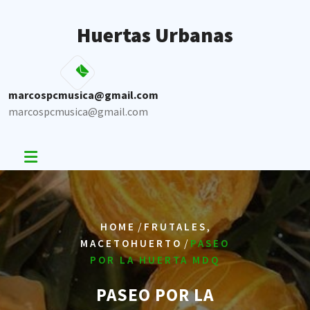
Skip
to
Huertas Urbanas
content
marcospcmusica@gmail.com
marcospcmusica@gmail.com
/
,
HOME
FRUTALES
/
MACETOHUERTO
PASEO
POR LA HUERTA MDQ
PASEO POR LA