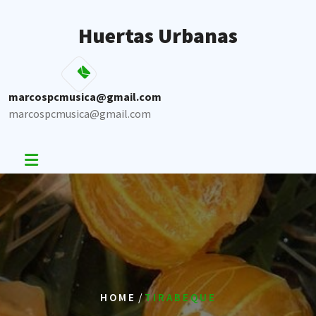
Skip
to
Huertas Urbanas
content
marcospcmusica@gmail.com
marcospcmusica@gmail.com
/
HOME
TIRABEQUE