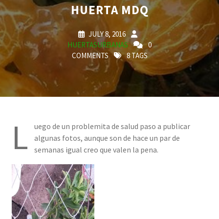
HUERTA MDQ
JULY 8, 2016
HUERTASURBANAS
0
COMMENTS
8 TAGS
L
uego de un problemita de salud paso a publicar
algunas fotos, aunque son de hace un par de
semanas igual creo que valen la pena.