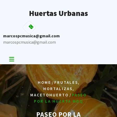
Skip
to
Huertas Urbanas
content
marcospcmusica@gmail.com
marcospcmusica@gmail.com
/
,
HOME
FRUTALES
,
HORTALIZAS
/
MACETOHUERTO
PASEO
POR LA HUERTA MDQ
PASEO POR LA