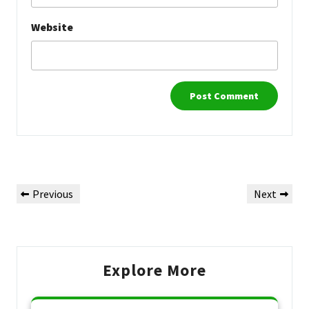
Website
Post
Previous
Next
Previous
Next
navigation
Post
Post
Explore More