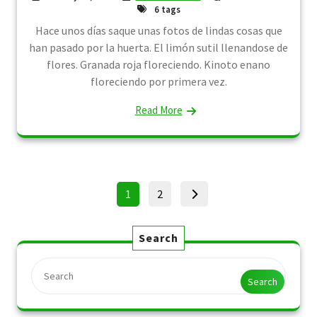
6 tags
Hace unos días saque unas fotos de lindas cosas que
han pasado por la huerta. El limón sutil llenandose de
flores. Granada roja floreciendo. Kinoto enano
floreciendo por primera vez.
Read More
Posts
Page
Page
1
2
pagination
Search
Search