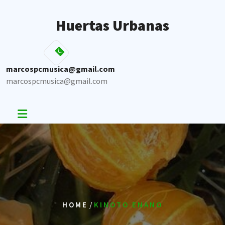
Skip
to
Huertas Urbanas
content
marcospcmusica@gmail.com
marcospcmusica@gmail.com
/
HOME
KINOTO ENANO