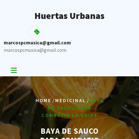
Skip
to
Huertas Urbanas
content
marcospcmusica@gmail.com
marcospcmusica@gmail.com
/
/
HOME
MEDICINAL
BAYA
DE SAUCO PARA
COMBATIR LA GRIPE
BAYA DE SAUCO