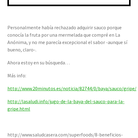
Personalmente había rechazado adquirir sauco porque
conocía la fruta por una mermelada que compré en La
Anónima, y no me parecía excepcional el sabor -aunque sí
bueno, claro-.
Ahora estoy en su búsqueda…
Más info:
http://www.20minutos.es/noticia/82744/0/baya/sauco/gripe/
http://lasaludi.info/jugo-de-la-baya-del-sauco-para-la-
gripe.html
http://www.saludcasera.com/superfoods/8-beneficios-