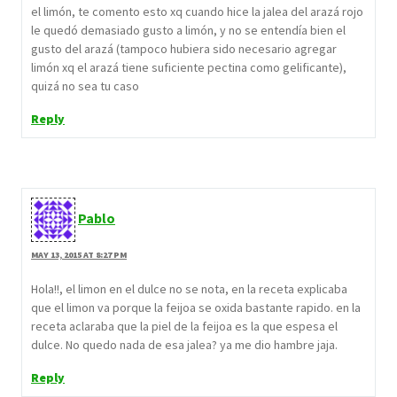
el limón, te comento esto xq cuando hice la jalea del arazá rojo
le quedó demasiado gusto a limón, y no se entendía bien el
gusto del arazá (tampoco hubiera sido necesario agregar
limón xq el arazá tiene suficiente pectina como gelificante),
quizá no sea tu caso
Reply
Pablo
MAY 13, 2015 AT 8:27 PM
Hola!!, el limon en el dulce no se nota, en la receta explicaba
que el limon va porque la feijoa se oxida bastante rapido. en la
receta aclaraba que la piel de la feijoa es la que espesa el
dulce. No quedo nada de esa jalea? ya me dio hambre jaja.
Reply