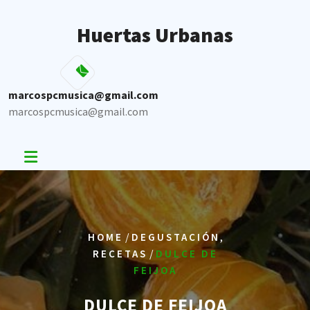
Skip
to
Huertas Urbanas
content
marcospcmusica@gmail.com
marcospcmusica@gmail.com
/
,
HOME
DEGUSTACIÓN
/
RECETAS
DULCE DE
FEIJOA
DULCE DE FEIJOA