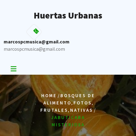
Skip
to
Huertas Urbanas
content
marcospcmusica@gmail.com
marcospcmusica@gmail.com
/
HOME
BOSQUES DE
,
,
ALIMENTO
FOTOS
,
/
FRUTALES
NATIVAS
JABUTICABA
MISTERIOSA