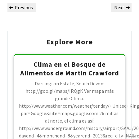
Post
Previous
Next
Previous
Next
navigation
Post
Post
Explore More
Clima en el Bosque de
Alimentos de Martin Crawford
Dartington Estate, South Devon:
http://goo.gl/maps/IRQgK Ver mapa más
grande Clima:
http://www.weather.com/weather/tenday/+United+Ki
par=Google&site=maps.google.com 26 millas
al norte, el clima es así:
http://www.wunderground.com/history/airport/SAAJ/2
dayend=4&monthend=8&yearend=2013&req_city=NA&r