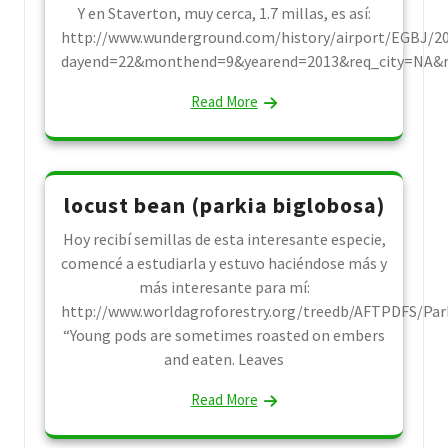
Y en Staverton, muy cerca, 1.7 millas, es así:
http://www.wunderground.com/history/airport/EGBJ/2
dayend=22&monthend=9&yearend=2013&req_city=NA&
Read More
locust bean (parkia biglobosa)
Hoy recibí semillas de esta interesante especie,
comencé a estudiarla y estuvo haciéndose más y
más interesante para mí:
http://www.worldagroforestry.org/treedb/AFTPDFS/Par
“Young pods are sometimes roasted on embers
and eaten. Leaves
Read More