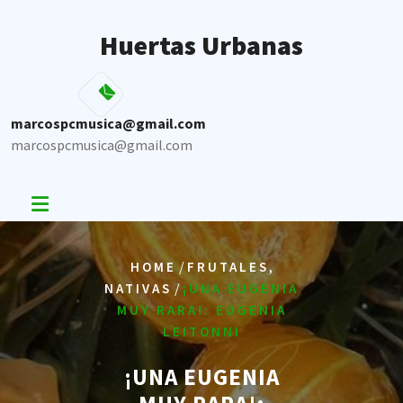
Skip
to
Huertas Urbanas
content
marcospcmusica@gmail.com
marcospcmusica@gmail.com
/
,
HOME
FRUTALES
/
NATIVAS
¡UNA EUGENIA
MUY RARA!: EUGENIA
LEITONNI
¡UNA EUGENIA