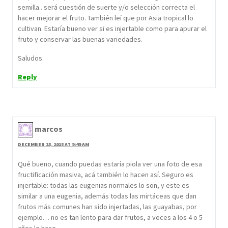
semilla.. será cuestión de suerte y/o selección correcta el
hacer mejorar el fruto. También leí que por Asia tropical lo
cultivan. Estaría bueno ver si es injertable como para apurar el
fruto y conservar las buenas variedades.
Saludos.
Reply
marcos
DECEMBER 25, 2015 AT 9:49 AM
Qué bueno, cuando puedas estaría piola ver una foto de esa
fructificación masiva, acá también lo hacen así. Seguro es
injertable: todas las eugenias normales lo son, y este es
similar a una eugenia, además todas las mirtáceas que dan
frutos más comunes han sido injertadas, las guayabas, por
ejemplo… no es tan lento para dar frutos, a veces a los 4 o 5