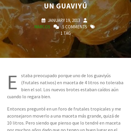
UN GUAVIYÚ
JANUARY 19, 2013
MARCOS
5 COMMENTS
1 TAG
E
staba preocupado porque uno de los guaviyús
(frutales nativos) en maceta de 4 litros no toleraba
bien el sol. Los nuevos brotes estaban caídos aún
cuando lo regara bien.
Entonces pregunté en un foro de frutales tropicales y me
aconsejaron moverlo a una maceta más grande, quizá de
10 litros. Pero siendo que pienso que lo tendré en maceta
por muchos años dado que no tengo un buen lugar en el