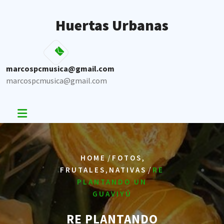
Skip
to
Huertas Urbanas
content
marcospcmusica@gmail.com
marcospcmusica@gmail.com
/
,
HOME
FOTOS
,
/
FRUTALES
NATIVAS
RE
PLANTANDO UN
GUAVIYÚ
RE PLANTANDO