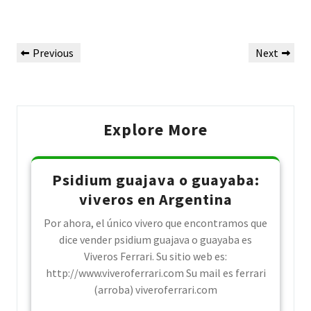
Post
Previous
Next
Previous
Next
navigation
Post
Post
Explore More
Psidium guajava o guayaba:
viveros en Argentina
Por ahora, el único vivero que encontramos que
dice vender psidium guajava o guayaba es
Viveros Ferrari. Su sitio web es:
http://www.viveroferrari.com Su mail es ferrari
(arroba) viveroferrari.com