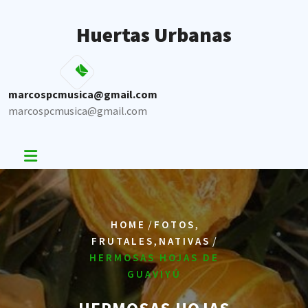
Skip
to
Huertas Urbanas
content
marcospcmusica@gmail.com
marcospcmusica@gmail.com
/
,
HOME
FOTOS
,
/
FRUTALES
NATIVAS
HERMOSAS HOJAS DE
GUAVIYÚ