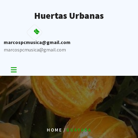
Skip
to
Huertas Urbanas
content
marcospcmusica@gmail.com
marcospcmusica@gmail.com
/
HOME
GUAYABA