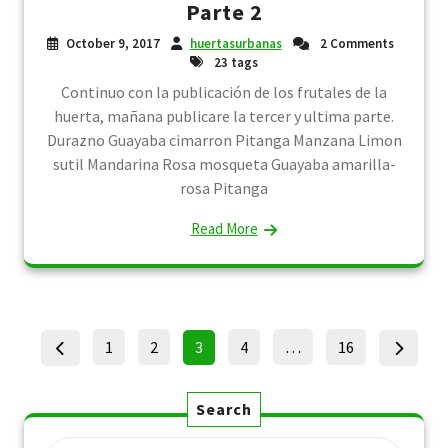
Parte 2
October 9, 2017
huertasurbanas
2 Comments
23 tags
Continuo con la publicación de los frutales de la
huerta, mañana publicare la tercer y ultima parte.
Durazno Guayaba cimarron Pitanga Manzana Limon
sutil Mandarina Rosa mosqueta Guayaba amarilla-
rosa Pitanga
Read More
Posts
Page
Page
Page
Page
Page
1
2
3
4
…
16
pagination
Search