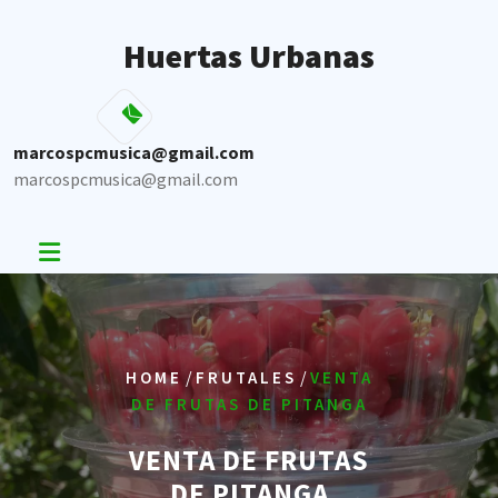
Skip
to
Huertas Urbanas
content
marcospcmusica@gmail.com
marcospcmusica@gmail.com
/
/
HOME
FRUTALES
VENTA
DE FRUTAS DE PITANGA
VENTA DE FRUTAS
DE PITANGA