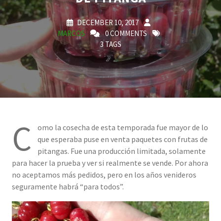
DECEMBER 10, 2017
MARCOS
0 COMMENTS
3 TAGS
C
omo la cosecha de esta temporada fue mayor de lo
que esperaba puse en venta paquetes con frutas de
pitangas. Fue una producción limitada, solamente
para hacer la prueba y ver si realmente se vende. Por ahora
no aceptamos más pedidos, pero en los años venideros
seguramente habrá “para todos”.