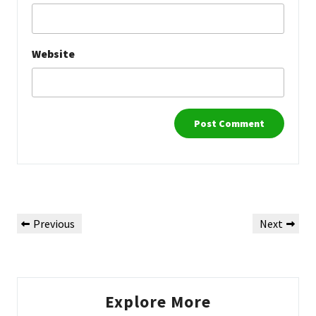
Website
Post
Previous
Next
Previous
Next
navigation
Post
Post
Explore More