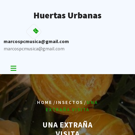
Skip
to
Huertas Urbanas
content
marcospcmusica@gmail.com
marcospcmusica@gmail.com
/
/
HOME
INSECTOS
UNA
EXTRAÑA VISITA
UNA EXTRAÑA
VISITA