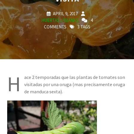
APRIL 9, 2017
HUERTASURBANAS
4
COMMENTS
3 TAGS
H
ace 2 temporadas que las plantas de tomates son
visitadas por una oruga (mas precisamente oruga
de manduca sexta).