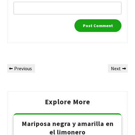
Post
Previous
Next
Previous
Next
navigation
Post
Post
Explore More
Mariposa negra y amarilla en
el limonero