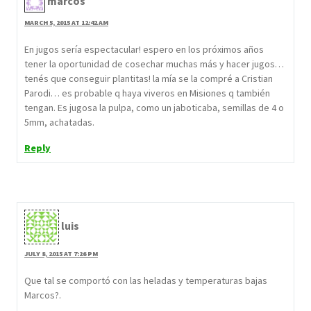
marcos
MARCH 5, 2015 AT 12:42 AM
En jugos sería espectacular! espero en los próximos años
tener la oportunidad de cosechar muchas más y hacer jugos…
tenés que conseguir plantitas! la mía se la compré a Cristian
Parodi… es probable q haya viveros en Misiones q también
tengan. Es jugosa la pulpa, como un jaboticaba, semillas de 4 o
5mm, achatadas.
Reply
luis
JULY 8, 2015 AT 7:26 PM
Que tal se comportó con las heladas y temperaturas bajas
Marcos?.