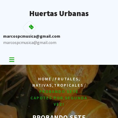
Skip
to
Huertas Urbanas
content
marcospcmusica@gmail.com
marcospcmusica@gmail.com
/
,
HOME
FRUTALES
,
/
NATIVAS
TROPICALES
PROBANDO SETE
CAPOTES POR SEGUNDA
VEZ!
PROBANDO SETE