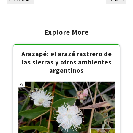
navigation
Post
Post
Explore More
Arazapé: el arazá rastrero de
las sierras y otros ambientes
argentinos