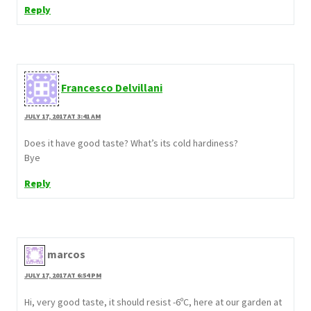
Reply
Francesco Delvillani
JULY 17, 2017 AT 3:41 AM
Does it have good taste? What’s its cold hardiness?
Bye
Reply
marcos
JULY 17, 2017 AT 6:54 PM
Hi, very good taste, it should resist -6ºC, here at our garden at