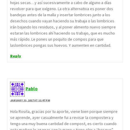
hojas secas…y así sucesivamente a cabo de alguno a días
revolver para que oxígeno. La otra alternativa es poner dos
bandejas antes de la malla y insertar lombrices junto a los
desechos cuando vayan haciendo su trabaja o las lombrices
irán bajando los residuos, y al poner alimento nuevo siempre
estaran las lombrices ahí haciendo su trabajo, que es mucho
más rápido. Le pones un poquito de compos para que
laslombrices pongas sus huevos. Y aumenten en cantidad.
Reply
Pablo
JANUARY 31, 2017 AT 11:47 PM
Hola Rosita, gracias por tu aporte, viene bien porque siempre
se aprende, ayer casualmente fui a revisar la compostera y
tengo una muy buena cantidad de compost, es cierto cuando
esta maduro lo agarras con la mano y tiene olor a “bosque”.