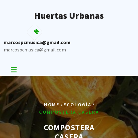
Skip
to
Huertas Urbanas
content
marcospcmusica@gmail.com
marcospcmusica@gmail.com
/
/
HOME
ECOLOGÍA
COMPOSTERA CASERA
COMPOSTERA
CASERA