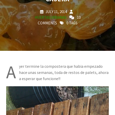
JULY 11, 2014
HUERTASURBANAS
10
COMMENTS
0 TAGS
A
yer termine la compostera que habia empezado
hace unas semanas, toda de restos de palets, ahora
a esperar que funcione!!