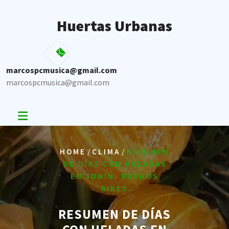
Skip
to
Huertas Urbanas
content
marcospcmusica@gmail.com
marcospcmusica@gmail.com
/
/
HOME
CLIMA
RESUMEN
DE DÍAS CON HELADAS
EN JUNÍN, BUENOS
AIRES
RESUMEN DE DÍAS