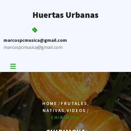
Skip
to
Huertas Urbanas
content
marcospcmusica@gmail.com
marcospcmusica@gmail.com
/
,
HOME
FRUTALES
,
/
NATIVAS
VIDEOS
CHIRIMOYA