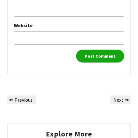
Website
Post
Previous
Next
Previous
Next
navigation
Post
Post
Explore More