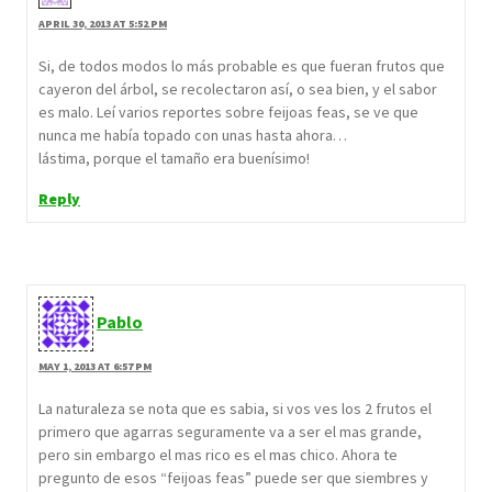
APRIL 30, 2013 AT 5:52 PM
Si, de todos modos lo más probable es que fueran frutos que
cayeron del árbol, se recolectaron así, o sea bien, y el sabor
es malo. Leí varios reportes sobre feijoas feas, se ve que
nunca me había topado con unas hasta ahora…
lástima, porque el tamaño era buenísimo!
Reply
Pablo
MAY 1, 2013 AT 6:57 PM
La naturaleza se nota que es sabia, si vos ves los 2 frutos el
primero que agarras seguramente va a ser el mas grande,
pero sin embargo el mas rico es el mas chico. Ahora te
pregunto de esos “feijoas feas” puede ser que siembres y