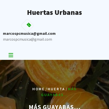
Skip
to
Huertas Urbanas
content
marcospcmusica@gmail.com
marcospcmusica@gmail.com
/
/
HOME
HUERTA
MÁS
GUAYABAS…
MÁS GUAYABAS…