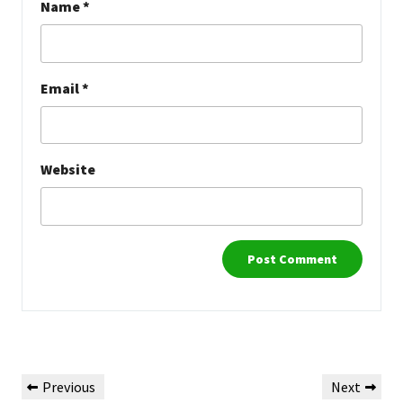
Name
*
Email
*
Website
Post
Previous
Next
Previous
Next
navigation