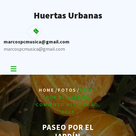
Skip
to
Huertas Urbanas
content
marcospcmusica@gmail.com
marcospcmusica@gmail.com
/
/
HOME
FOTOS
PASEO
POR EL JARDÍN,
COMIENZO DEL OTOÑO,
2013
PASEO POR EL