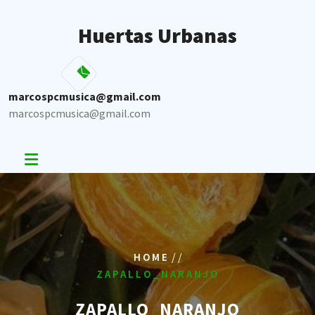
Skip
to
Huertas Urbanas
content
marcospcmusica@gmail.com
marcospcmusica@gmail.com
/ /
HOME
ZAPALLO_NARANJO
ZAPALLO_NARANJO