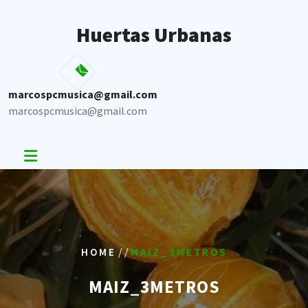
Skip
to
Huertas Urbanas
content
marcospcmusica@gmail.com
marcospcmusica@gmail.com
/ /
HOME
MAIZ_3METROS
MAIZ_3METROS