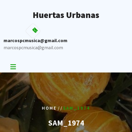
Skip
to
Huertas Urbanas
content
marcospcmusica@gmail.com
marcospcmusica@gmail.com
/ /
HOME
SAM_1974
SAM_1974