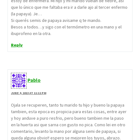
estoy de enfermera. Mi hijo y mi marido vuelan de fiebre, asi
que lo único que me faltaba era ir a darle ajo al tercer enfermo
(la papaya). Je…
Si querés semis de papaya avisame q te mando.
Besos a todos…y sigo con el termómetro en una mano y el
ibuprofeno en la otra.
Reply
Pablo
JUNE 4, 2013 AT 11:12 PM
Ojala se recuperen, tanto tu marido tu hijo y bueno la papaya
tambien, esta epoca es propicia para estas cosas, entre ayer
y hoy anduve a puro resfrio, pero bueno tambien me la paso
en la huerta asi que sarna con gusto no pica. Como lei en otro
comentario, levanto la mano por alguna semi de papaya, si
queda alguna obvio!! espero se mejoren los tuyos, abrazo.