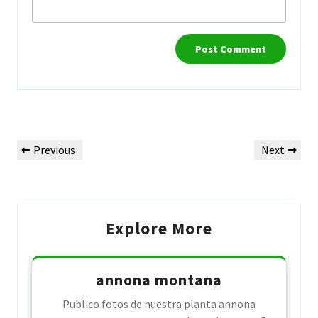
Post
Previous
Next
Previous
Next
navigation
Post
Post
Explore More
annona montana
Publico fotos de nuestra planta annona