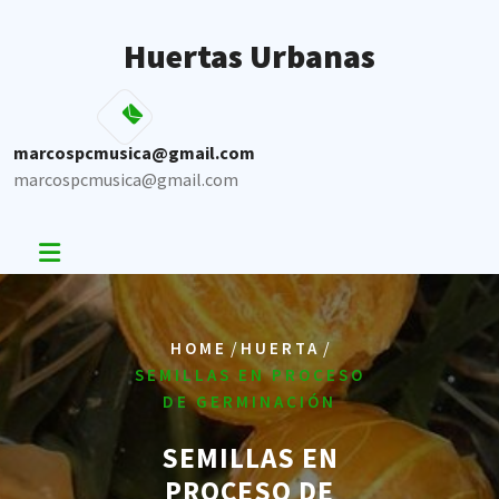
Skip
to
Huertas Urbanas
content
marcospcmusica@gmail.com
marcospcmusica@gmail.com
/
/
HOME
HUERTA
SEMILLAS EN PROCESO
DE GERMINACIÓN
SEMILLAS EN
PROCESO DE