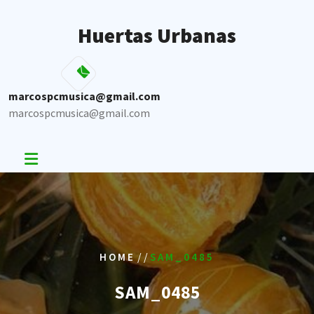
Skip
to
Huertas Urbanas
content
marcospcmusica@gmail.com
marcospcmusica@gmail.com
/ /
HOME
SAM_0485
SAM_0485