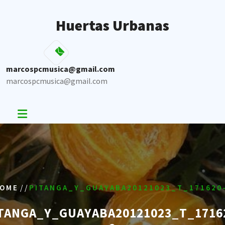
Skip
to
Huertas Urbanas
content
marcospcmusica@gmail.com
marcospcmusica@gmail.com
/ /
OME
PITANGA_Y_GUAYABA20121023_T_171620
TANGA_Y_GUAYABA20121023_T_1716