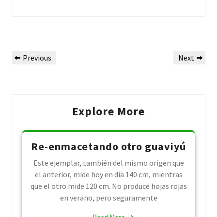
Post
Previous
Next
Previous
Next
navigation
Post
Post
Explore More
Re-enmacetando otro guaviyú
Este ejemplar, también del mismo origen que
el anterior, mide hoy en día 140 cm, mientras
que el otro mide 120 cm. No produce hojas rojas
en verano, pero seguramente