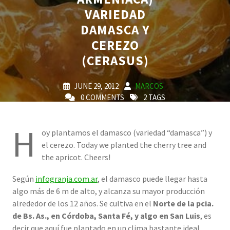
VARIEDAD
DAMASCA Y
CEREZO
(CERASUS)
JUNE 29, 2012
MARCOS
0 COMMENTS
2 TAGS
H
oy plantamos el damasco (variedad “damasca”) y
el cerezo. Today we planted the cherry tree and
the apricot. Cheers!
Según
infogranja.com.ar
, el damasco puede llegar hasta
algo más de 6 m
de alto, y alcanza su mayor producción
alrededor de los 12 años. Se cultiva en el
Norte de la pcia.
de Bs. As., en Córdoba, Santa Fé, y algo en San Luis
, es
decir que aquí fue plantado en un clima bastante ideal,