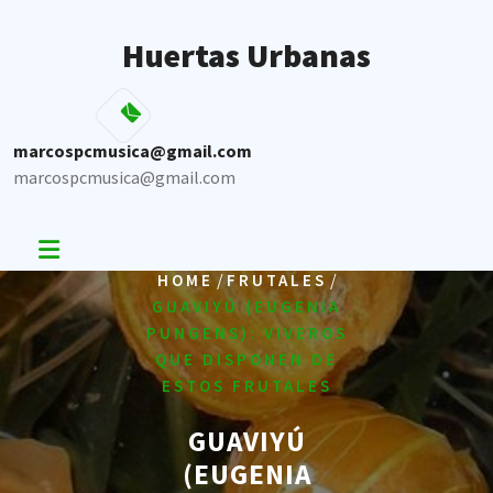
Skip
to
Huertas Urbanas
content
marcospcmusica@gmail.com
marcospcmusica@gmail.com
/
/
HOME
FRUTALES
GUAVIYÚ (EUGENIA
PUNGENS): VIVEROS
QUE DISPONEN DE
ESTOS FRUTALES
GUAVIYÚ
(EUGENIA