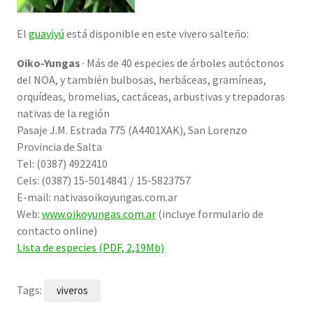
El
guaviyú
está disponible en este vivero salteño:
Oiko-Yungas
· Más de 40 especies de árboles autóctonos
del NOA, y también bulbosas, herbáceas, gramíneas,
orquídeas, bromelias, cactáceas, arbustivas y trepadoras
nativas de la región
Pasaje J.M. Estrada 775 (A4401XAK), San Lorenzo
Provincia de Salta
Tel: (0387) 4922410
Cels: (0387) 15-5014841 / 15-5823757
E-mail: nativas
oikoyungas.com.ar
Web:
www.oikoyungas.com.ar
(incluye formulario de
contacto online)
Lista de especies (PDF, 2,19Mb)
Tags:
viveros