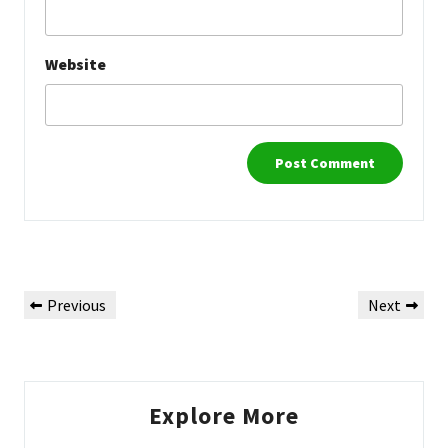
Website
Post
Previous
Next
Previous
Next
navigation
Post
Post
Explore More