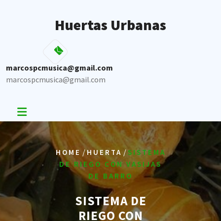
Skip
to
Huertas Urbanas
content
marcospcmusica@gmail.com
marcospcmusica@gmail.com
/
/
HOME
HUERTA
SISTEMA
DE RIEGO CON VASIJAS
DE BARRO
SISTEMA DE
RIEGO CON