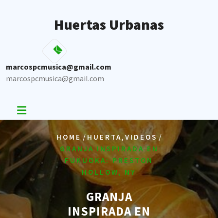
Skip
to
Huertas Urbanas
content
marcospcmusica@gmail.com
marcospcmusica@gmail.com
/
,
/
HOME
HUERTA
VIDEOS
GRANJA INSPIRADA EN
FUKUOKA: PRESTON
HOLLOW, NY
GRANJA
INSPIRADA EN