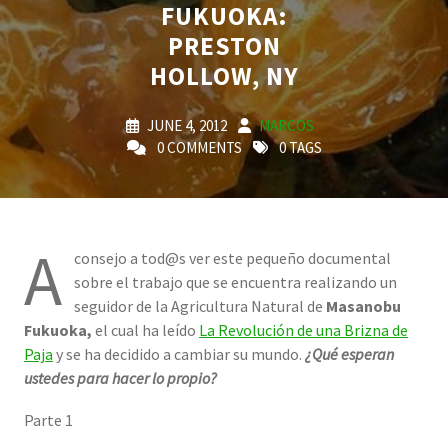
FUKUOKA:
PRESTON
HOLLOW, NY
JUNE 4, 2012
MARCOS
0 COMMENTS
0 TAGS
A
consejo a tod@s ver este pequeño documental
sobre el trabajo que se encuentra realizando un
seguidor de la Agricultura Natural de
Masanobu
Fukuoka,
el cual ha leído
La Revolución de una Brizna de
Paja
y se ha decidido a cambiar su mundo.
¿Qué esperan
ustedes para hacer lo propio?
Parte 1