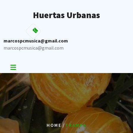
Skip
to
Huertas Urbanas
content
marcospcmusica@gmail.com
marcospcmusica@gmail.com
/
HOME
TRAMPA