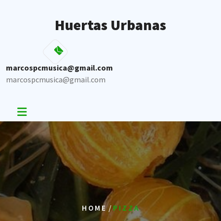
Skip
to
Huertas Urbanas
content
marcospcmusica@gmail.com
marcospcmusica@gmail.com
/
HOME
PIZZA