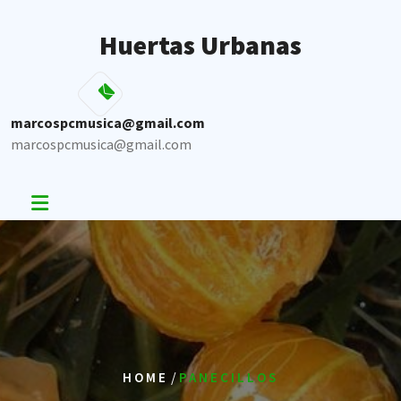
Skip
to
Huertas Urbanas
content
marcospcmusica@gmail.com
marcospcmusica@gmail.com
/
HOME
PANECILLOS