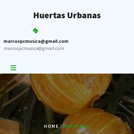
Skip
to
Huertas Urbanas
content
marcospcmusica@gmail.com
marcospcmusica@gmail.com
/
HOME
MARIPOSA