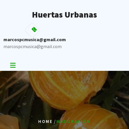
Skip
to
Huertas Urbanas
content
marcospcmusica@gmail.com
marcospcmusica@gmail.com
/
HOME
MADURACIÓN