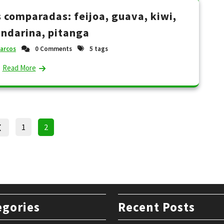
 comparadas: feijoa, guava, kiwi,
ndarina, pitanga
arcos
0 Comments
5 tags
Read More
Posts
Page
Page
1
2
pagination
egories
Recent Posts