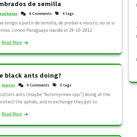
mbrados de semilla
asurbanas
6 Comments
4 tags
 tengo a partir de semilla, de probar e insistir, no se si
remos. Limon Paraguayo nacido el 29-10-2012
Read More
e black ants doing?
marcos
0 Comments
5 tags
f cutters ants (maybe “Acromyrmex spp.”) doing at the
rotect the aphids, and in exchange they get to
Read More