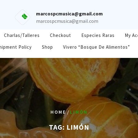
marcospcmusica@gmail.com
marcospcmusica@gmail.com
Charlas/Talleres
Checkout
Especies Raras
My Ac
hipment Policy
Shop
Vivero “Bosque De Alimentos”
/
HOME
LIMÓN
TAG:
LIMÓN