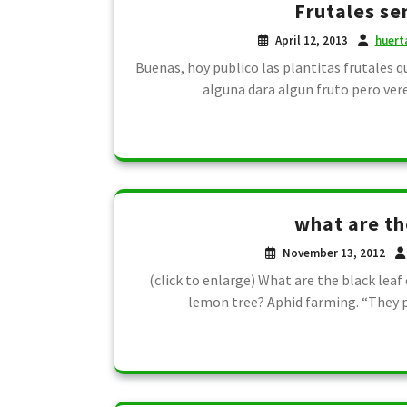
Frutales se
April 12, 2013
huert
Buenas, hoy publico las plantitas frutales que
alguna dara algun fruto pero ve
what are th
November 13, 2012
(click to enlarge) What are the black lea
lemon tree? Aphid farming. “They p