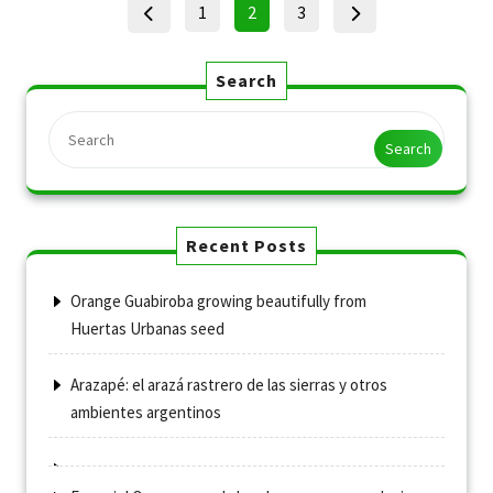
Posts
Page
Page
Page
1
2
3
pagination
Search
Search
Recent Posts
Orange Guabiroba growing beautifully from
Huertas Urbanas seed
Arazapé: el arazá rastrero de las sierras y otros
ambientes argentinos