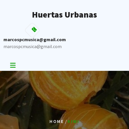
Skip
to
Huertas Urbanas
content
marcospcmusica@gmail.com
marcospcmusica@gmail.com
/
HOME
KIWI