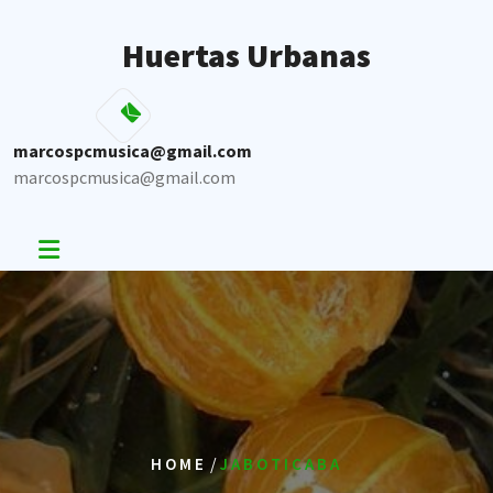
Skip
to
Huertas Urbanas
content
marcospcmusica@gmail.com
marcospcmusica@gmail.com
/
HOME
JABOTICABA