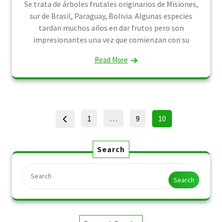
Se trata de árboles frutales originarios de Misiones,
sur de Brasil, Paraguay, Bolivia. Algunas especies
tardan muchos años en dar frutos pero son
impresionantes una vez que comienzan con su
Read More
Posts
Page
Page
Page
1
…
9
10
pagination
Search
Search