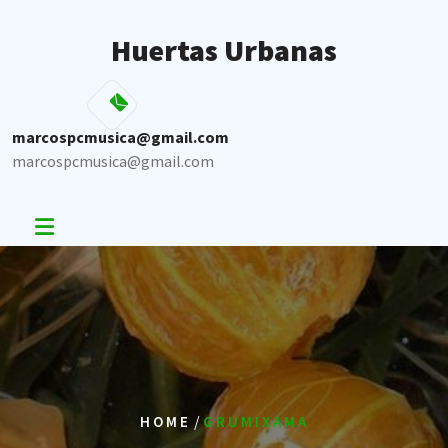
Skip
to
Huertas Urbanas
content
marcospcmusica@gmail.com
marcospcmusica@gmail.com
/
HOME
GRUMIXAMA