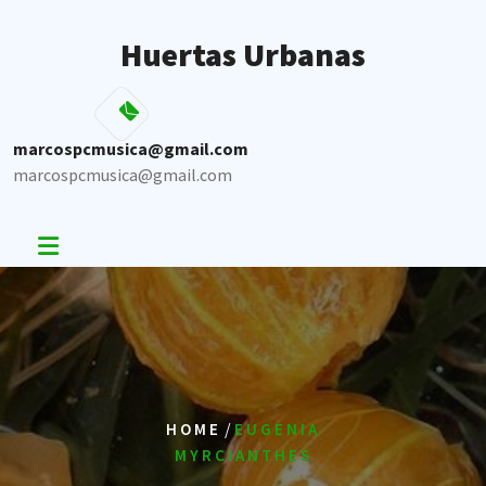
Skip
to
Huertas Urbanas
content
marcospcmusica@gmail.com
marcospcmusica@gmail.com
/
HOME
EUGENIA
MYRCIANTHES