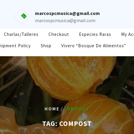
marcospcmusica@gmail.com
marcospcmusica@gmail.com
Charlas/Talleres
Checkout
Especies Raras
My Ac
hipment Policy
Shop
Vivero “Bosque De Alimentos”
/
HOME
COMPOST
TAG:
COMPOST