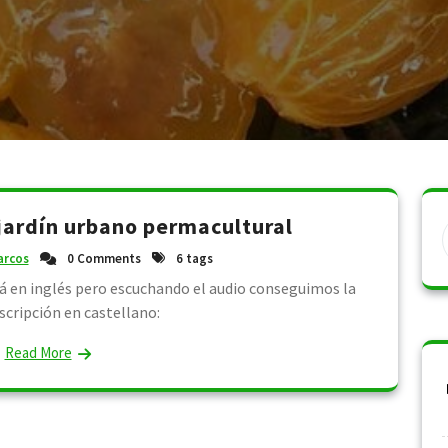
 jardín urbano permacultural
rcos
0 Comments
6 tags
á en inglés pero escuchando el audio conseguimos la
scripción en castellano:
Read More