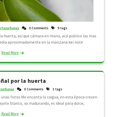
ertasurbanas
0 Comments
9 tags
a huerta, así que cámara en mano, acá publico las mas
media aproximadamente en la manzana kei note
Read More
ñal por la huerta
asurbanas
0 Comments
3 tags
 unas fotos Me encanta la caigua, en esta época crecen
ayote blanco, va madurando, es ideal para dulce,
Read More