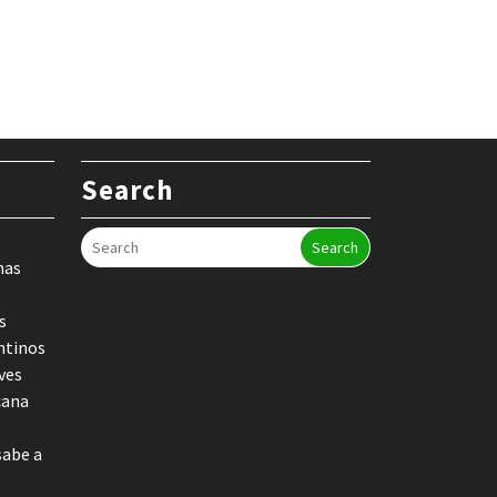
Search
Search
nas
s
ntinos
ves
cana
sabe a