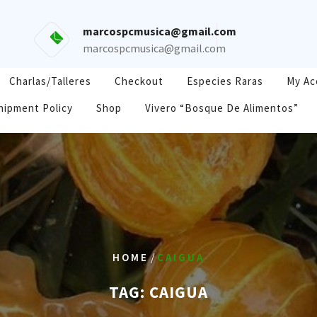
marcospcmusica@gmail.com
marcospcmusica@gmail.com
Charlas/Talleres
Checkout
Especies Raras
My Ac
hipment Policy
Shop
Vivero “Bosque De Alimentos”
/
HOME
CAIGUA
TAG:
CAIGUA