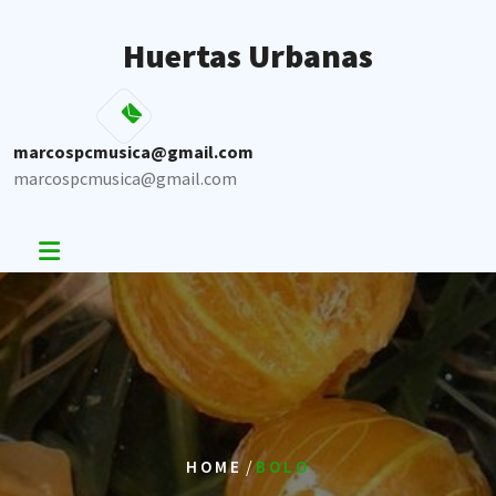
Skip
to
Huertas Urbanas
content
marcospcmusica@gmail.com
marcospcmusica@gmail.com
/
HOME
BOLO