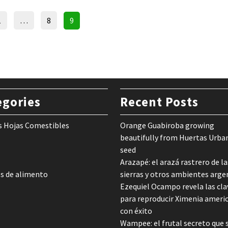
Posts
Page
Page
Page
1
…
8
9
pagination
egories
Recent Posts
s Hojas Comestibles
Orange Guabiroba growing
beautifully from Huertas Urba
seed
Arazapé: el arazá rastrero de la
s de alimento
sierras y otros ambientes arge
Ezequiel Ocampo revela las cla
para reproducir Ximenia ameri
con éxito
Wampee: el frutal secreto que 