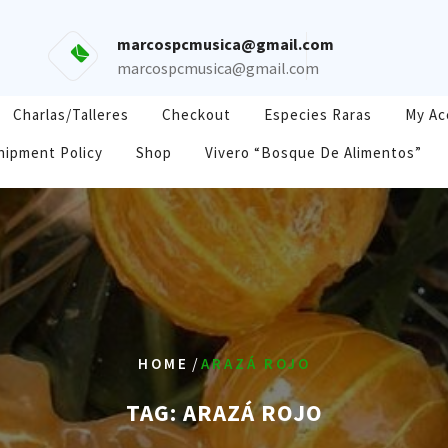
marcospcmusica@gmail.com
marcospcmusica@gmail.com
Charlas/Talleres
Checkout
Especies Raras
My Ac
hipment Policy
Shop
Vivero “Bosque De Alimentos”
/
HOME
ARAZÁ ROJO
TAG:
ARAZÁ ROJO