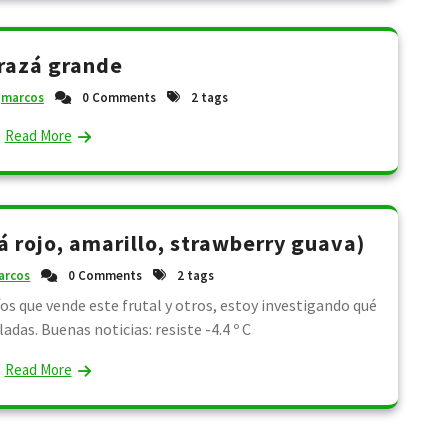
razá grande
marcos
0 Comments
2 tags
Read More
 rojo, amarillo, strawberry guava)
arcos
0 Comments
2 tags
os que vende este frutal y otros, estoy investigando qué
adas. Buenas noticias: resiste -4.4 º C
Read More