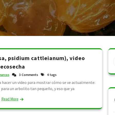
sa, psidium cattleianum), video
recosecha
arcos
3 Comments
4 tags
ría hacer un video para mostrar cómo se ve actualmente:
 para un arbolito tan pequeño, y eso que ya
Read More