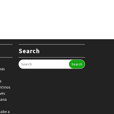
Search
Search
nas
s
ntinos
ves
cana
sabe a