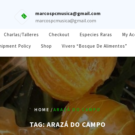
marcospcmusica@gmail.com
marcospcmusica@gmail.com
Charlas/Talleres
Checkout
Especies Raras
My Ac
hipment Policy
Shop
Vivero “Bosque De Alimentos”
/
HOME
ARAZÁ DO CAMPO
TAG:
ARAZÁ DO CAMPO