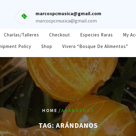
marcospcmusica@gmail.com
marcospcmusica@gmail.com
Charlas/Talleres
Checkout
Especies Raras
My Ac
hipment Policy
Shop
Vivero “Bosque De Alimentos”
/
HOME
ARÁNDANOS
TAG:
ARÁNDANOS