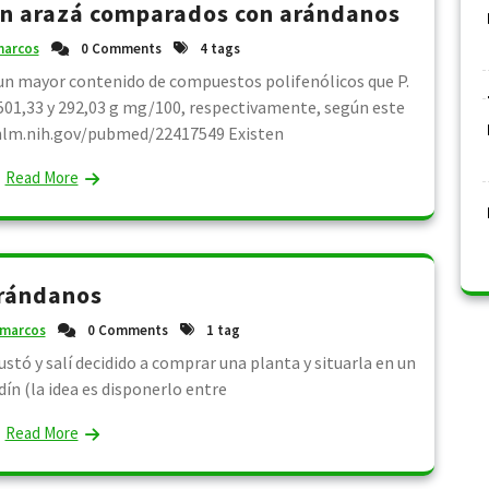
en arazá comparados con arándanos
arcos
0 Comments
4 tags
un mayor contenido de compuestos polifenólicos que P.
: 501,33 y 292,03 g mg/100, respectivamente, según este
.nlm.nih.gov/pubmed/22417549 Existen
Read More
rándanos
marcos
0 Comments
1 tag
tó y salí decidido a comprar una planta y situarla en un
dín (la idea es disponerlo entre
Read More