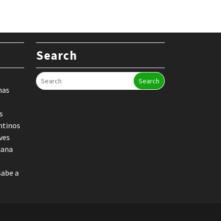
Search
Search
nas
s
ntinos
ves
cana
sabe a