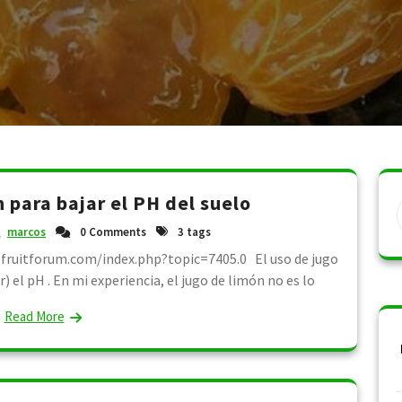
n para bajar el PH del suelo
marcos
0 Comments
3 tags
lfruitforum.com/index.php?topic=7405.0 El uso de jugo
 el pH . En mi experiencia, el jugo de limón no es lo
Read More