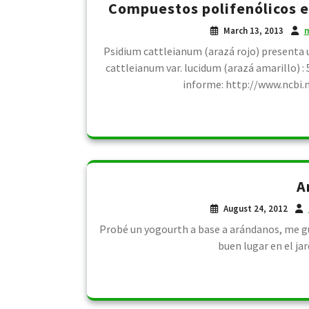
Compuestos polifenólicos 
March 13, 2013
m
Psidium cattleianum (arazá rojo) presenta 
cattleianum var. lucidum (arazá amarillo) 
informe: http://www.ncbi
A
August 24, 2012
Probé un yogourth a base a arándanos, me gus
buen lugar en el jar